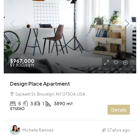
$967,000
$9,800
/sq ft
Design Place Apartment
Sackett St, Brooklyn, NY 07304, USA
5
3
1
3890
m²
STUDIO
Details
Michelle Ramirez
57 años ago