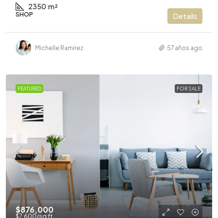
2350
m²
SHOP
Details
Michelle Ramirez
57 años ago
FEATURED
FOR SALE
$876,000
$7,600
/sq ft