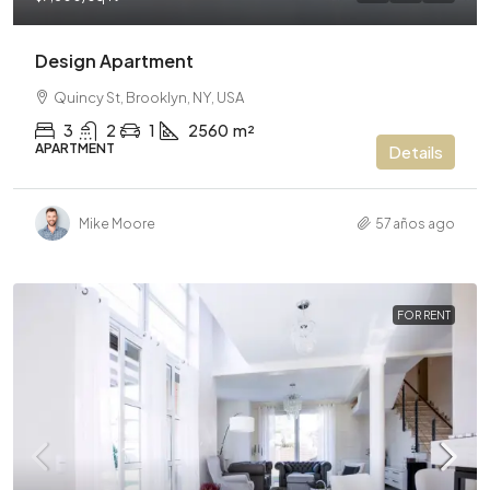
Design Apartment
Quincy St, Brooklyn, NY, USA
3
2
1
2560
m²
APARTMENT
Details
Mike Moore
57 años ago
FOR RENT