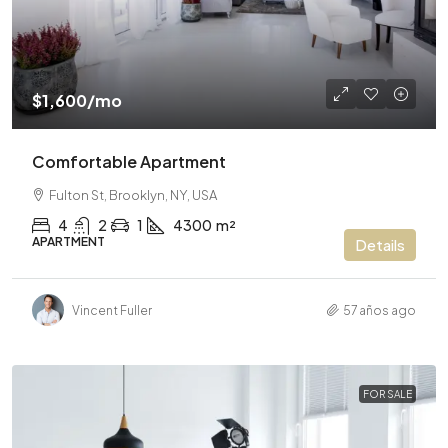
$1,600
/mo
Comfortable Apartment
Fulton St, Brooklyn, NY, USA
4
2
1
4300
m²
APARTMENT
Details
Vincent Fuller
57 años ago
FOR SALE